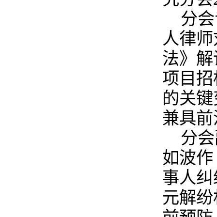
分会
人律师
法》解
项目招
的关键
兼具前
分会
如波作
事人纠
元解纷