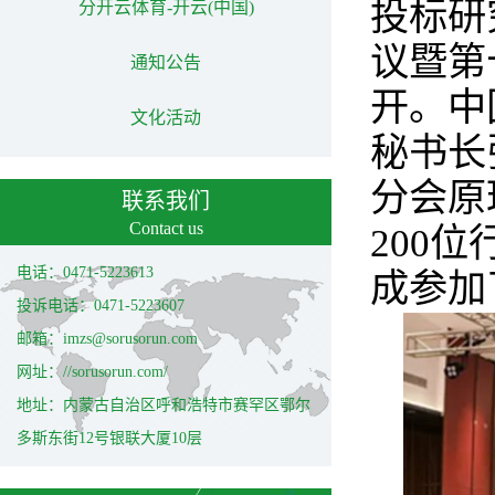
投标研
分开云体育-开云(中国)
议暨第
通知公告
开。中
文化活动
秘书长
分会原
联系我们
Contact us
200
电话：0471-5223613
成参加
投诉电话：0471-5223607
邮箱：imzs@sorusorun.com
网址：//sorusorun.com/
地址：内蒙古自治区呼和浩特市赛罕区鄂尔
多斯东街12号银联大厦10层