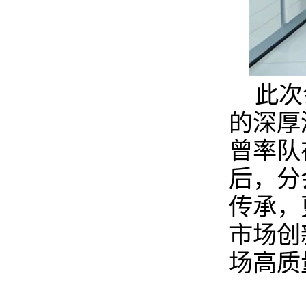
此次
的深厚
曾率队
后，分
传承，
市场创
场高质