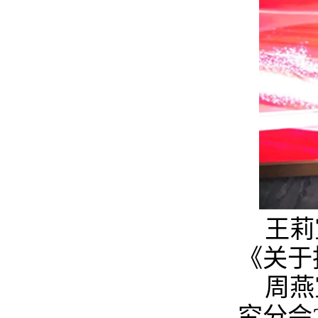
王莉
《关于
周燕
究分会