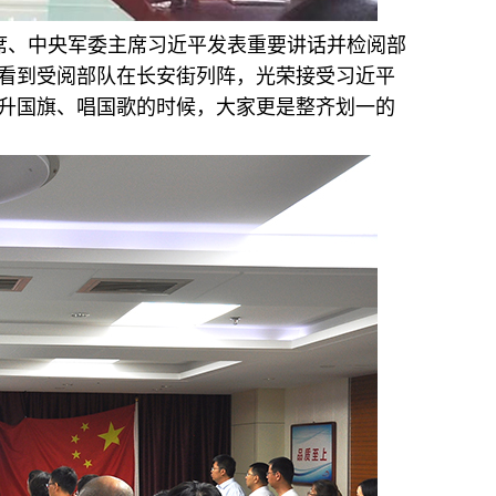
席、中央军委主席习近平发表重要讲话并检阅部
看到受阅部队在长安街列阵，光荣接受习近平
升国旗、唱国歌的时候，大家更是整齐划一的