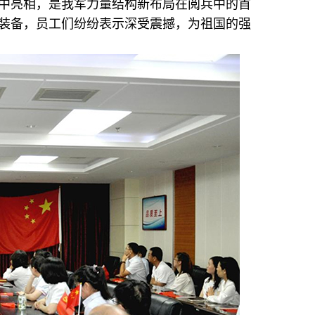
中亮相，是我军力量结构新布局在阅兵中的首
装备，员工们纷纷表示深受震撼，为祖国的强