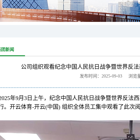
集团新闻
公司组织观看纪念中国人民抗日战争暨世界反法西
发布时间：2025-09-03 浏览
2025年9月3日上午，纪念中国人民抗日战争暨世界反法
行。开云体育-开云(中国) 组织全体员工集中观看了此