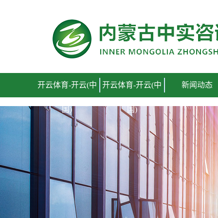
开云体育-开云(中国)
开云体育-开云(中
开云体育-开云(中
新闻动态
国)
国)