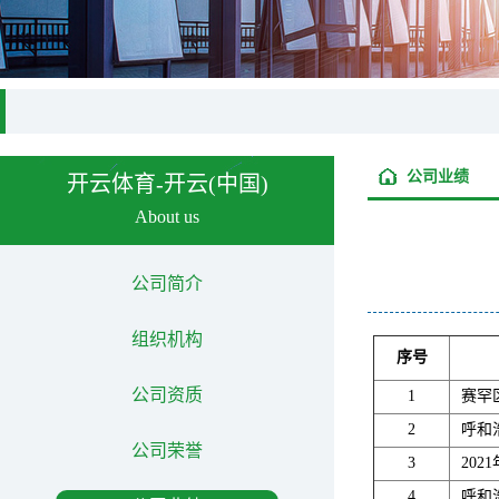
公司业绩
开云体育-开云(中国)
About us
公司简介
组织机构
序号
公司资质
1
赛罕
2
呼和
公司荣誉
3
20
4
呼和