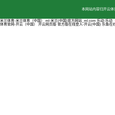
本网站内容归开云体
米兰体育-米兰体育（中国）
ml-米兰(中国)官方网站_ml.com
乐动-乐动
体育官网-开云（中国）
开云网页版·官方版在线登入-开云(中国)
乐鱼在线