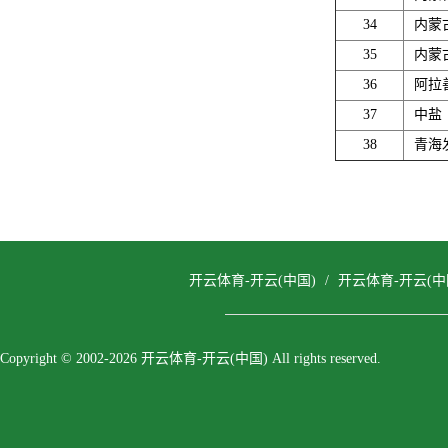
34
内蒙
35
内蒙
36
阿拉
37
中盐
38
青海
开云体育-开云(中国)
/
开云体育-开云(
Copyright © 2002-2026 开云体育-开云(中国) All rights reserved.