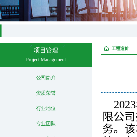
工程造价
项目管理
Project Management
公司简介
资质荣誉
2023
行业地位
限公司
专业团队
务。该