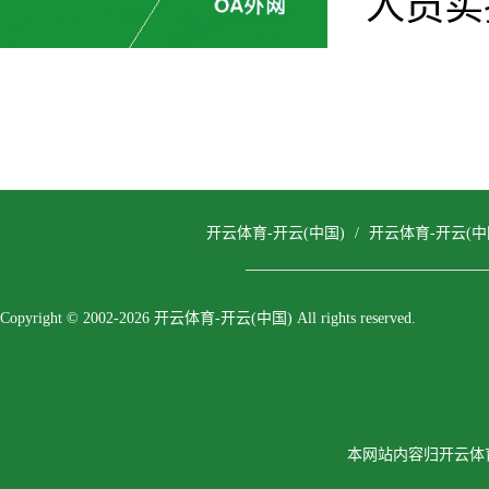
人员实
开云体育-开云(中国)
/
开云体育-开云(
Copyright © 2002-2026 开云体育-开云(中国) All rights reserved.
本网站内容归开云体