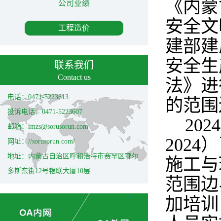
《内蒙
公司业绩
安全文
工程造价
建部建
安全生
联系我们
Contact us
法》进
电话：0471-5223613
的范围
投诉电话：0471-5223607
2024
邮箱：imzs@sorusorun.com
202
网址：//sorusorun.com/
地址：内蒙古自治区呼和浩特市赛罕区鄂尔
施工与
多斯东街12号银联大厦10层
范围边
加培训