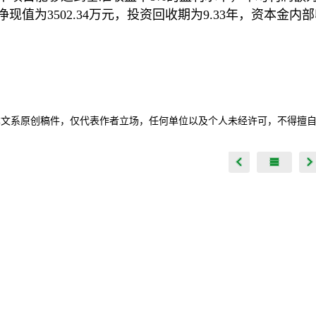
净现值为3502.34万元，投资回收期为9.33年，资本金内部
本文系原创稿件，仅代表作者立场，任何单位以及个人未经许可，不得擅