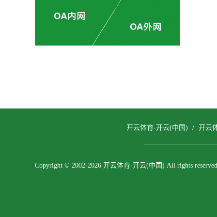
开云体育-开云(中国)
/
开云体
Copyright © 2002-2026 开云体育-开云(中国) All rights reserved