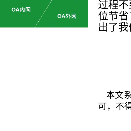
过程不
位节省
出了我
本文
可，不