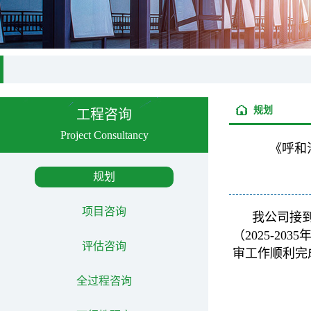
规划
工程咨询
Project Consultancy
《呼和
规划
项目咨询
我公司接
（
2025-2035
评估咨询
审工作顺利完
全过程咨询