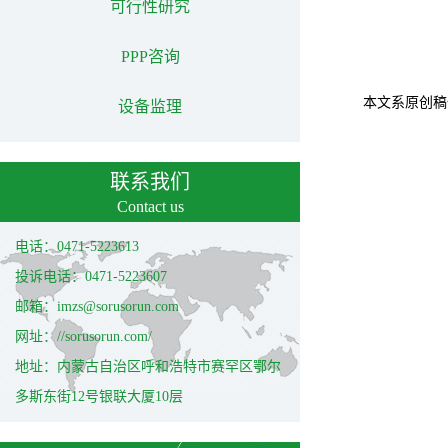
可行性研究
PPP咨询
本文系原创稿
设备监理
联系我们
Contact us
电话：0471-5223613
投诉电话：0471-5223607
邮箱：imzs@sorusorun.com
网址：//sorusorun.com/
地址：内蒙古自治区呼和浩特市赛罕区鄂尔
多斯东街12号银联大厦10层