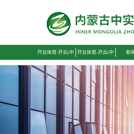
开云体育-开云(中国)
开云体育-开云(中
开云体育-开云(中
新
国)
国)