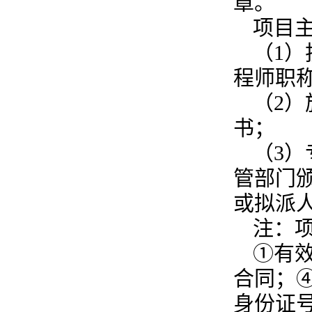
章。
项目
（1
程师职
（2）
书；
（3
管部门
或拟派人
注：
①有
合同；
身份证