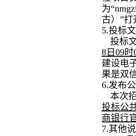
为“nm
古）”打
5.投标
投标
8
日
09
时
建设电
果是双
6.发布
本次
投标公
商银行官
7.其他