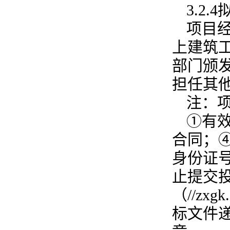
3.2.4
项目
上建筑
部门颁
担任其
注：
①有
合同；
身份证
止提交
（//zx
标文件