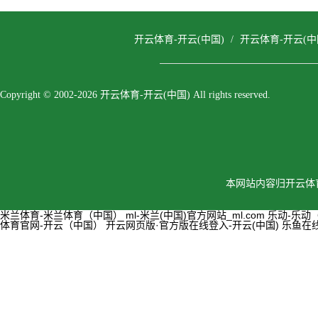
开云体育-开云(中国)
/
开云体育-开云(
Copyright © 2002-2026 开云体育-开云(中国) All rights reserved.
本网站内容归开云体
米兰体育-米兰体育（中国）
ml-米兰(中国)官方网站_ml.com
乐动-乐动
体育官网-开云（中国）
开云网页版·官方版在线登入-开云(中国)
乐鱼在线