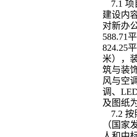
7.1
建设内
对新办公
588.7
824.2
米），装
筑与装
风与空
调、L
及图纸
7.2
（国家
人和中