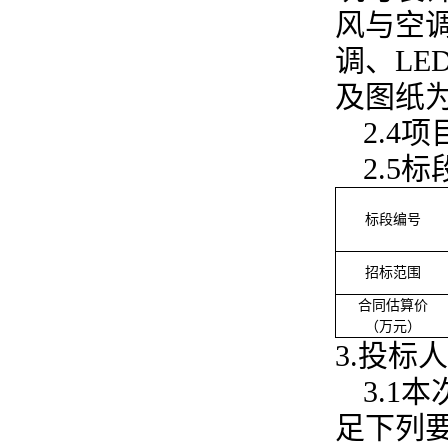
风与空
调、L
及图纸
2.4项
2.5
标段编号
招标范围
合同估算价
（万元）
3.投标
3.1
足下列