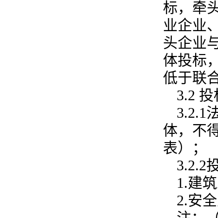
标，牵
业企业
头企业
体投标
低于联合
3.2
3.2.1
体，不
表）；
3.2.2
1.
建筑
2.
安全
注：