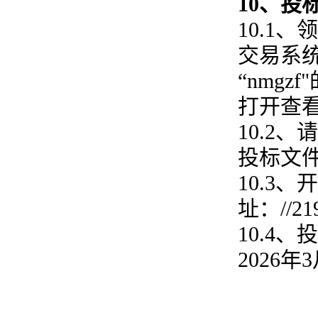
10、
投
10.1
交易系统》（
“nmg
打开查
10.2
投标文
10.3
址：//219
10.4
2026
年
3