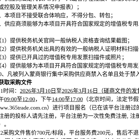
或控股及管理关系情况申报表）；
8、本项目不接受联合体响应，不得分包、转包；
9、供应商须能够为本项目开具符合国家规定的增值税专
（1）提供税务机关官网一般纳税人资格查询结果截图；
（2）提供税务机关出具的有效的一般纳税人证明材料扫描
（3）提供已开具过的增值税专用发票扫描件或照片；
（4）提供能够为本项目开具符合国家规定的增值税专用发
10、凡被列入蒙商银行集中采购供应商禁入名单且处于禁
获取采购文件
.1时间：
2026年3月10日
至
2026年3月16日（磋商文件
午
09:00
至
12:00
，下午
14:00
至
17:00
（北京时间，法定节假
/www.365trade.com.cn）进行项目报名（已在该
注册的投标人请先注册，平台注册为一次性免费注册, 
）。
3.2采购文件售价700元/标段，平台服务费200元，售后不