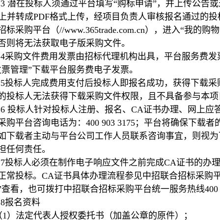
3.3 潜在投标人须通过平台填写“购标申请”，并上传公
rd上并转成PDF格式上传，经项目负责人审核报名通过
招标采购平台（//www.365trade.com.cn），进入
否则将无法获取电子版采购文件。
3.4采购文件费用发票由招标代理机构出具，平台服务费
发票管理”下载平台服务费电子发票。
3.5投标人完成费用支付后投标人即报名成功，获得下载
的投标人无法获得下载采购文件权限，且不具备参与本项
3.6 投标人针对投标人注册、报名、CA证书办理、网上
采购平台咨询电话为：400 903 3175；平台将确保
如下载者主动与平台公司工作人员联系咨询事宜，则视为
担任何责任。
3.7投标人必须在制作电子响应文件之前完成CA证书的办
正常投标。CA证书具体办理流程参见中招联合招标采购平台账
”查看，也可拨打中招联合招标采购平台统一服务热线400 90
3.8报名资料
（1）法定代表人授权委托书（加盖公章的原件）；