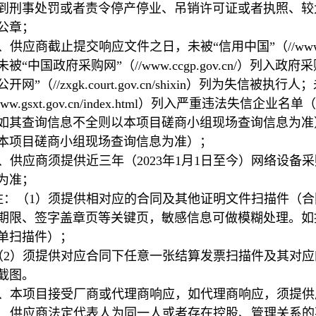
到刑事处罚或者责令停产停业、吊销许可证或者执照、较
公章；
4、供应商截止提交响应文件之日，未被“信用中国”（//www.cre
未被“中国政府采购网”（//www.ccgp.gov.cn/）
开网”（//zxgk.court.gov.cn/shixin）列为失信
www.gsxt.gov.cn/index.html）列入严重违法
如其查询信息不全则以本项目磋商小组现场查询信息为准
本项目磋商小组现场查询信息为准）；
5、供应商须提供近三年（2023年1月1日至今）网络设
为准；
注：（1）须提供相对应的合同及其他证明文件扫描件（
期限、签字盖章页等关键页，敏感信息可做模糊处理。如
单扫描件）；
（2）须提供对应合同下任意一张结算发票扫描件及其对
截图。
6、本项目接受厂商或代理商响应，如代理商响应，须提
7、供应商法定代表人为同一人或者存在控股、管理关系