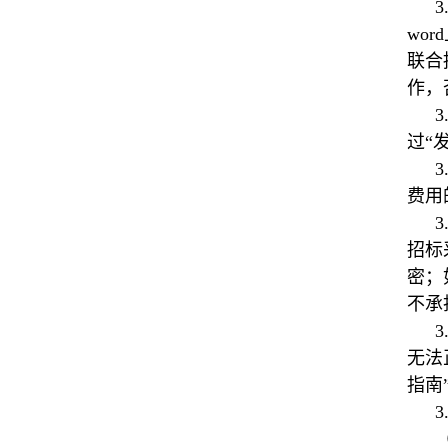
wo
联合
作，
过“
费用
招标
密；
不承
无法
指南