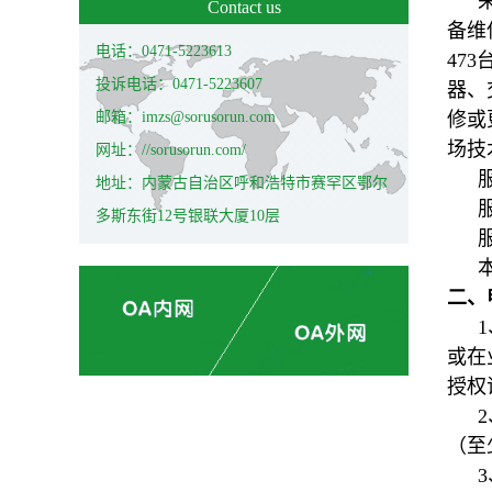
Contact us
备维
电话：0471-5223613
47
投诉电话：0471-5223607
器、
邮箱：imzs@sorusorun.com
修或
场技
网址：//sorusorun.com/
地址：内蒙古自治区呼和浩特市赛罕区鄂尔
多斯东街12号银联大厦10层
二、
或在
授权
（至