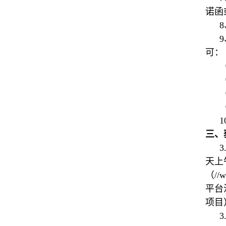
诺函
可：
三、
3
天上
（/
平台
项目