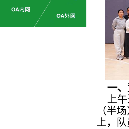
一、
上午
（半场
上，队