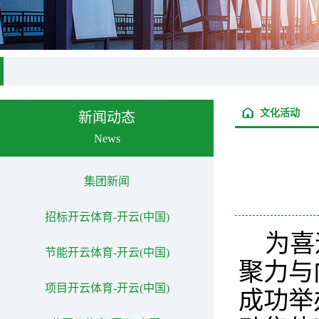
文化活动
新闻动态
News
集团新闻
招标开云体育-开云(中国)
为喜
节能开云体育-开云(中国)
聚力与向
项目开云体育-开云(中国)
成功举