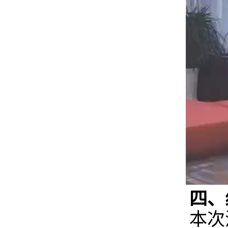
四、
本次