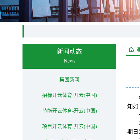
新闻动态
News
集团新闻
招标开云体育-开云(中国)
知如
节能开云体育-开云(中国)
项目开云体育-开云(中国)
期日