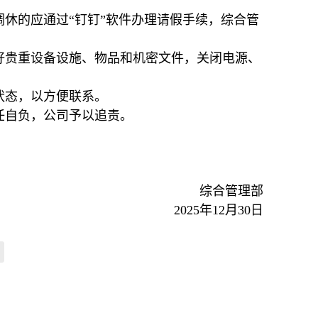
休的应通过“钉钉”软件办理请假手续，综合管
好贵重设备设施、物品和机密文件，关闭电源、
状态，以方便联系。
任自负，公司予以追责。
综合管理部
2025年12月30日