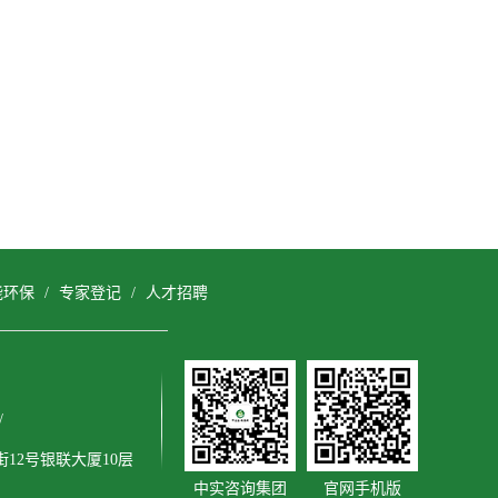
能环保
/
专家登记
/
人才招聘
/
12号银联大厦10层
中实咨询集团
官网手机版