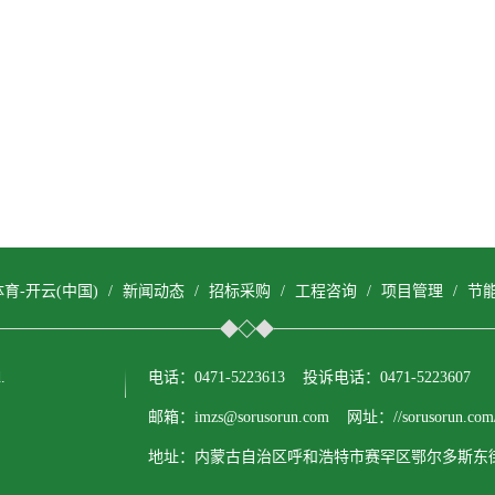
育-开云(中国)
/
新闻动态
/
招标采购
/
工程咨询
/
项目管理
/
节
.
电话：0471-5223613 投诉电话：0471-5223607
邮箱：imzs@sorusorun.com 网址：//sorusorun.com
地址：内蒙古自治区呼和浩特市赛罕区鄂尔多斯东街