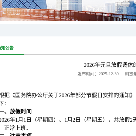
通知公告
2026年元旦放假调休
发布时间：2025-12-30 浏览
根据《国务院办公厅关于2026年部分节假日安排的通知》
下：
一、放假时间
2026年1月1日（星期四）、1月2日（星期五），共放假2
）正常上班。