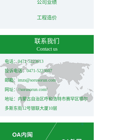
公司业绩
工程造价
联系我们
Contact us
电话：0471-5223613
投诉电话：0471-5223607
邮箱：imzs@sorusorun.com
网址：//sorusorun.com/
地址：内蒙古自治区呼和浩特市赛罕区鄂尔
多斯东街12号银联大厦10层