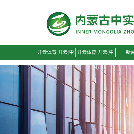
开云体育-开云(中国)
开云体育-开云(中
开云体育-开云(中
新
国)
国)