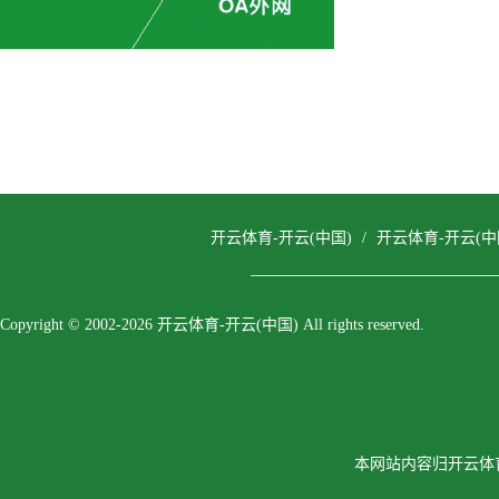
开云体育-开云(中国)
/
开云体育-开云(
Copyright © 2002-2026 开云体育-开云(中国) All rights reserved.
本网站内容归开云体