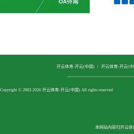
开云体育-开云(中国)
/
开云体育-开云(
Copyright © 2002-2026 开云体育-开云(中国) All rights reserved.
本网站内容归开云体