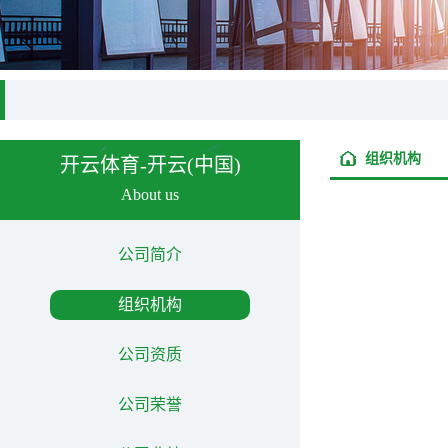
组织机构
开云体育-开云(中国)
About us
公司简介
组织机构
公司资质
公司荣誉