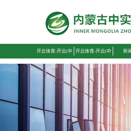
开云体育-开云(中国)
开云体育-开云(中
开云体育-开云(中
新
国)
国)