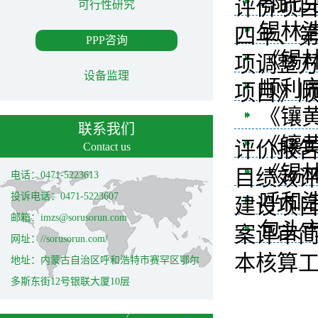
鄂托
评价项
可行性研究
锡林
四年、
PPP咨询
《锡
项调整
设备监理
顺利完
项目》
《镶
联系我们
《镶
评价报
Contact us
《锡
目绩效
电话：0471-5223613
呼和
投诉电话：0471-5223607
建设项
邮箱：imzs@sorusorun.com
包头
案评审
网址：//sorusorun.com/
本核算
地址：内蒙古自治区呼和浩特市赛罕区鄂尔
多斯东街12号银联大厦10层