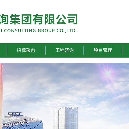
招标采购
工程咨询
项目管理