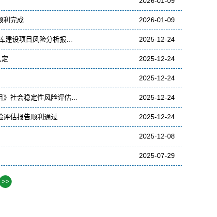
2026-01-09
顺利完成
2026-01-09
矿库建设项目风险分析报…
2025-12-24
认定
2025-12-24
2025-12-24
目》社会稳定性风险评估…
2025-12-24
险评估报告顺利通过
2025-12-24
2025-12-08
2025-07-29
>>