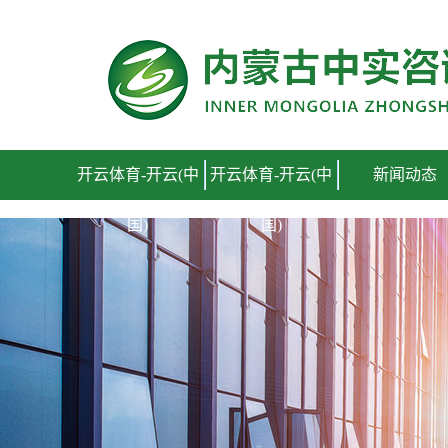
开云体育-开云(中国)
开云体育-开云(中
开云体育-开云(中
新闻动态
国)
国)