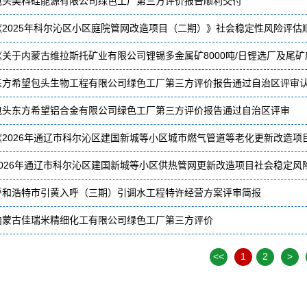
包头美科硅能源有限公司绿色工厂第三方评价报告顺利交付
《2025年科尔沁区小区庭院管网改造项目（二期）》社会稳定性风险评估
《关于内蒙古维拉斯托矿业有限公司锂锡多金属矿8000吨/日锂选厂及尾
东方希望包头生物工程有限公司绿色工厂第三方评价报告通过自治区评审
包头东方希望铝合金有限公司绿色工厂第三方评价报告通过自治区评审
《2026年通辽市科尔沁区建国新城等小区城市燃气管道等老化更新改造项
2026年通辽市科尔沁区建国新城等小区供热管网更新改造项目社会稳定风
呼和浩特市引黄入呼（三期）引调水工程特许经营方案评审简报
内蒙古佳瑞米精细化工有限公司绿色工厂第三方评价
<<
1
2
>