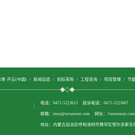
育-开云(中国)
/
新闻动态
/
招标采购
/
工程咨询
/
项目管理
/
节
.
电话：0471-5223613 投诉电话：0471-5223607
邮箱：imzs@sorusorun.com 网址：//sorusorun.com
地址：内蒙古自治区呼和浩特市赛罕区鄂尔多斯东街