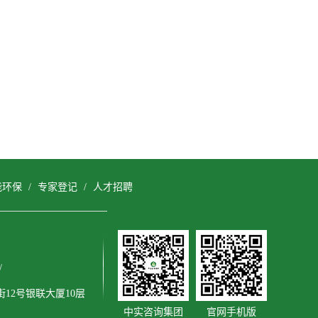
能环保
/
专家登记
/
人才招聘
/
12号银联大厦10层
中实咨询集团
官网手机版