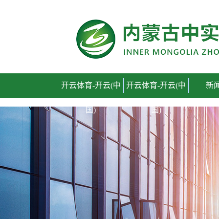
开云体育-开云(中国)
开云体育-开云(中
开云体育-开云(中
新
国)
国)