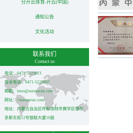
分开云体育-开云(中国)
通知公告
文化活动
联系我们
Contact us
电话：0471-5223613
投诉电话：0471-5223607
邮箱：imzs@sorusorun.com
网址：//sorusorun.com/
地址：内蒙古自治区呼和浩特市赛罕区鄂尔
多斯东街12号银联大厦10层