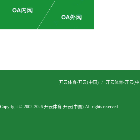
开云体育-开云(中国)
/
开云体育-开云(
Copyright © 2002-2026 开云体育-开云(中国) All rights reserved.