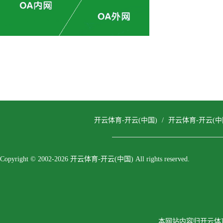
开云体育-开云(中国)
/
开云体育-开云(
Copyright © 2002-2026 开云体育-开云(中国) All rights reserved.
本网站内容归开云体