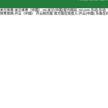
米兰体育-米兰体育（中国）
ml-米兰(中国)官方网站_ml.com
乐动-乐动
体育官网-开云（中国）
开云网页版·官方版在线登入-开云(中国)
乐鱼在线